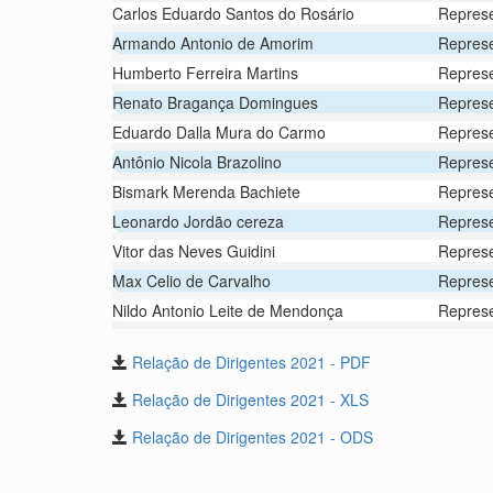
Carlos Eduardo Santos do Rosário
Represe
Armando Antonio de Amorim
Represen
Humberto Ferreira Martins
Represen
Renato Bragança Domingues
Represen
Eduardo Dalla Mura do Carmo
Represen
Antônio Nicola Brazolino
Represe
Bismark Merenda Bachiete
Represe
Leonardo Jordão cereza
Represe
Vitor das Neves Guidini
Represe
Max Celio de Carvalho
Represe
Nildo Antonio Leite de Mendonça
Represe
Relação de Dirigentes 2021 - PDF
Relação de Dirigentes 2021 - XLS
Relação de Dirigentes 2021 - ODS