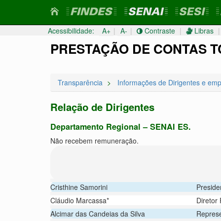
Acessibilidade:
A+
|
A-
|
Contraste
|
Libras
|
Pular
Pular
PRESTAÇÃO DE CONTAS T
para o
para
conteúdo
o
menu
Transparência
Informações de Dirigentes e em
Relação de Dirigentes
Departamento Regional – SENAI ES.
Não recebem remuneração.
Cristhine Samorini
Preside
Cláudio Marcassa*
Diretor
Alcimar das Candeias da Silva
Represe