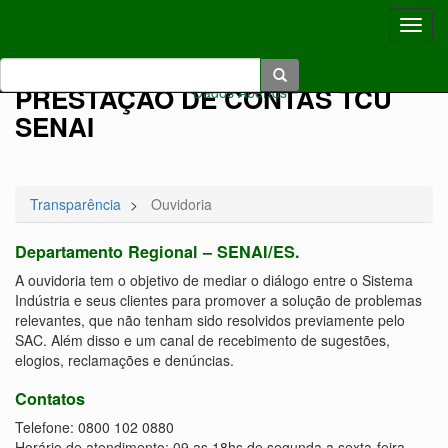
Toggl
navig
Acessibilidade:
A+
|
A-
|
|
|
|
Voltar Ao Topo
|
Pular
Pular
PRESTAÇÃO DE CONTAS TCU
Dados Abertos
Para
Para O
SENAI
Conteúdo
O
Menu
Transparência
Ouvidoria
Departamento Regional – SENAI/ES.
A ouvidoria tem o objetivo de mediar o diálogo entre o Sistema
Indústria e seus clientes para promover a solução de problemas
relevantes, que não tenham sido resolvidos previamente pelo
SAC. Além disso e um canal de recebimento de sugestões,
elogios, reclamações e denúncias.
Contatos
Telefone: 0800 102 0880
Horário de atendimento: 09 as 18hs de segunda a sexta-feira