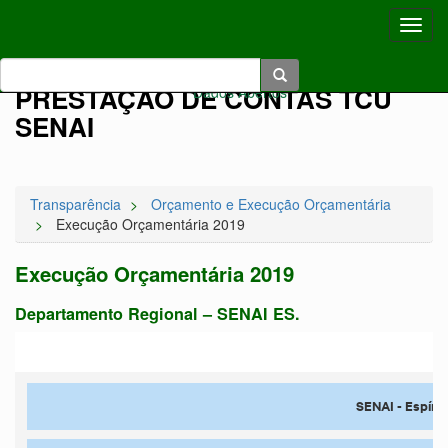
Toggl
navig
Acessibilidade:
A+
|
A-
|
|
|
|
Voltar Ao Topo
|
Pular
Pular
PRESTAÇÃO DE CONTAS TCU
Dados Abertos
Para
Para O
SENAI
Conteúdo
O
Menu
Transparência
Orçamento e Execução Orçamentária
Execução Orçamentária 2019
Execução Orçamentária 2019
Departamento Regional – SENAI ES.