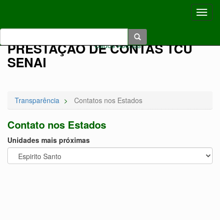
Toggl
navig
Acessibilidade:
A+
|
A-
|
|
|
|
Voltar Ao Topo
|
Pular
Pular
PRESTAÇÃO DE CONTAS TCU
Dados Abertos
Para
Para O
SENAI
Conteúdo
O
Menu
Transparência
Contatos nos Estados
Contato nos Estados
Unidades mais próximas