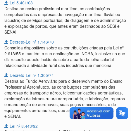
Lei 5.461/68
Destina ao ensino profissional marítimo, as contribuições
compulsórias das empresas de navegação marítima, fluvial ou
lacustre; de serviços portuários; de dragagem e de administração
e exploração de portos, que antes eram destinados ao SESI e
SENAI.
Decreto-Lei nº 1.146/70
Consolida dispositivos sobre as contribuições criadas pela Lei nº
2.613/55 e mantém a sua destinação ao INCRA, inclusive no que
diz respeito aquele incidente sobre a parte da folha salarial
relacionada à atividade rural das indústrias que menciona.
Decreto-Lei nº 1.305/74
Destina ao Fundo Aeroviário para o desenvolvimento do Ensino
Profissional Aeronáutico, as contribuições compulsórias das
empresas de transporte aéreo, telecomunicações aeronáuticas,
exploração da infraestrutura aeroportuária, e fabricação, reparos
e manutenção de aeronaves, suas peças e acessórios, e de
equipamentos aeronáuticos, que antes eram destinados ao SESI
e SENAI.
Lei nº 8.443/92