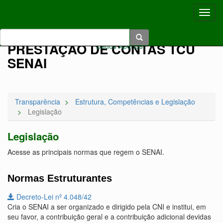
Toggl
navig
Acessibilidade:
A+
|
A-
|
|
|
|
Voltar Ao Topo
|
Pular
Pular
PRESTAÇÃO DE CONTAS TCU
Dados Abertos
Para
Para O
SENAI
Conteúdo
O
Menu
Transparência
Estrutura, Competências e Legislação
Legislação
Legislação
Acesse as principais normas que regem o SENAI.
Normas Estruturantes
Decreto-Lei nº 4.048/42
Cria o SENAI a ser organizado e dirigido pela CNI e institui, em
seu favor, a contribuição geral e a contribuição adicional devidas